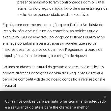
presente mandato foram confrontados com o brutal
aumento do preço da água, fruto de uma estratégia da
exclusiva responsabilidade deste executivo.
É, pois, com enorme preocupação que o Partido Socialista do
Peso da Régua vê o futuro do concelho. As políticas que o
executivo PSD desenvolveu ao longo dos últimos quatro anos
em nada contribuíram para ultrapassar aqueles que são os
maiores desafios que se colocam aos Reguenses, a perda de
população, a falta de emprego e criação de riqueza.
Só uma mudança estrutural da gestão dos recursos municipais
poderá alterar as condições de vida dos Reguenses e travar a
perda de competitividade do nosso concelho a nível regional e
nacional.
O Grupo Municipal do Partido Socialista do Peso da Régua
Utilizamos cookies para permitir o funcionamento adequado
e a segurança do site e para lhe oferecer a melhor