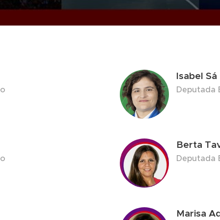
Isabel Sá
to
Deputada E
Berta Ta
to
Deputada E
Marisa A