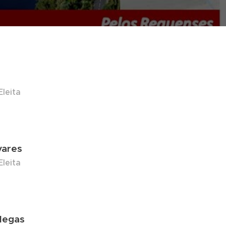
leita
vares
leita
degas