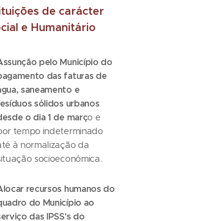
tituições de carácter
cial e Humanitário
Assunção pelo Município do
pagamento das faturas de
água, saneamento e
resíduos sólidos urbanos
desde o dia 1 de març
o e
por tempo indeterminado
até à normalização da
situação socioeconómica.
Alocar recursos humanos do
quadro do Município ao
serviço das IPSS's do