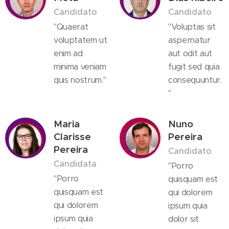
Candidato
Candidato
"Quaerat
"Voluptas sit
voluptatem ut
aspernatur
enim ad
aut odit aut
minima veniam
fugit sed quia
quis nostrum."
consequuntur.
"
Maria
Nuno
Clarisse
Pereira
Pereira
Candidato
Candidata
"Porro
"Porro
quisquam est
quisquam est
qui dolorem
qui dolorem
ipsum quia
ipsum quia
dolor sit