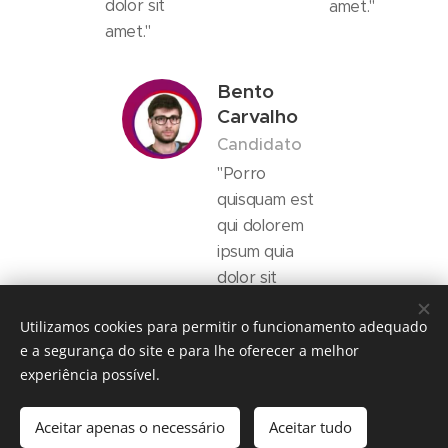
dolor sit
amet."
amet."
Bento
Carvalho
Candidato
"Porro
quisquam est
qui dolorem
ipsum quia
dolor sit
amet."
Utilizamos cookies para permitir o funcionamento adequado
e a segurança do site e para lhe oferecer a melhor
experiência possível.
Partido Socialista Peso da Régua
Aceitar apenas o necessário
Aceitar tudo
Desenvolvido por
Webnode
Cookies