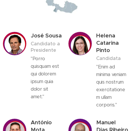
José Sousa
Helena
Catarina
Candidato a
Pinto
Presidente
Candidata
"Porro
quisquam est
"Enim ad
qui dolorem
minima veniam
ipsum quia
quis nostrum
dolor sit
exercitatione
amet."
m ullam
corporis."
António
Manuel
Mota
Dias Ribeiro