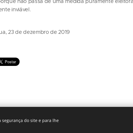
porque não passa de uma medida puramente eleitoral
te inviável.
ua, 23 de dezembro de 2019
 segurança do site e para lhe
Partido Socialista Peso da Régua
Desenvolvido por
Webnode
Cookies