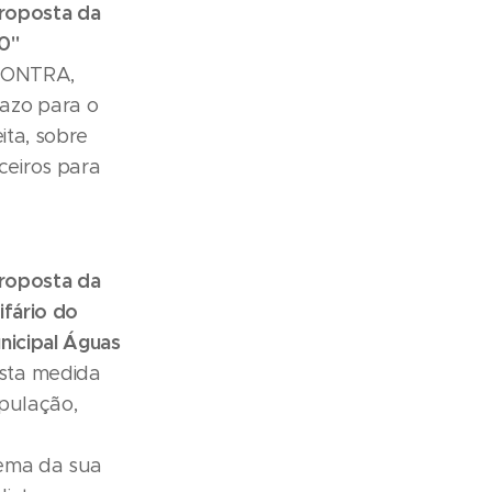
roposta da
0"
CONTRA,
azo para o
ita, sobre
eiros para
roposta da
ifário do
nicipal Águas
sta medida
opulação,
lema da sua