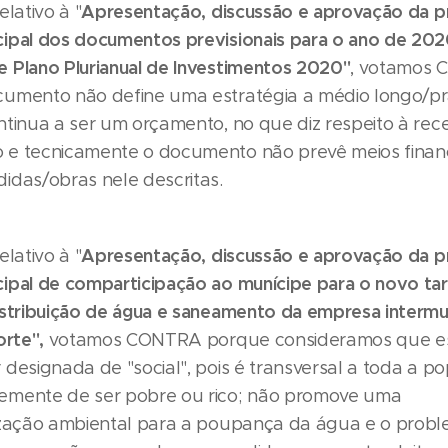
Apresentação, discussão e aprovação da p
elativo à "
ipal dos documentos previsionais para o ano de 202
 Plano Plurianual de Investimentos 2020"
, votamos 
umento não define uma estratégia a médio longo/pr
tinua a ser um orçamento, no que diz respeito à rece
e tecnicamente o documento não prevê meios financ
idas/obras nele descritas.
Apresentação, discussão e aprovação da p
elativo à "
ipal de comparticipação ao munícipe para o novo tar
istribuição de água e saneamento da empresa intermu
orte",
votamos CONTRA porque consideramos que e
designada de "social", pois é transversal a toda a p
emente de ser pobre ou rico; não promove uma
ização ambiental para a poupança da água e o prob