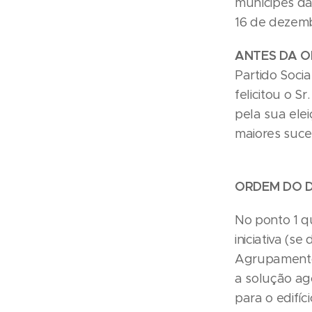
munícipes da
16 de dezemb
ANTES DA O
Partido Socia
felicitou o S
pela sua ele
maiores suce
ORDEM DO D
No ponto 1 q
iniciativa (s
Agrupamento 
a solução ag
para o edifíci