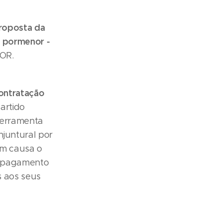
roposta da
o pormenor -
VOR.
ontratação
Partido
ferramenta
njuntural por
em causa o
o pagamento
s aos seus