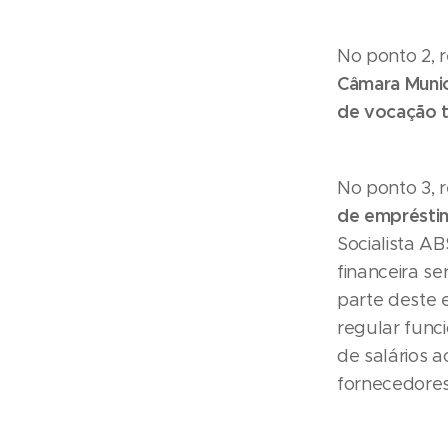
No ponto 2, r
Câmara Munic
de vocação tu
No ponto 3, r
de empréstim
Socialista A
financeira se
parte deste 
regular fun
de salários 
fornecedores