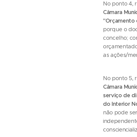
No ponto 4, r
Câmara Munic
"Orçamento e
porque o doc
concelho; con
orçamentado 
as ações/med
No ponto 5, r
Câmara Munic
serviço de d
do Interior N
não pode ser 
independent
consciencial