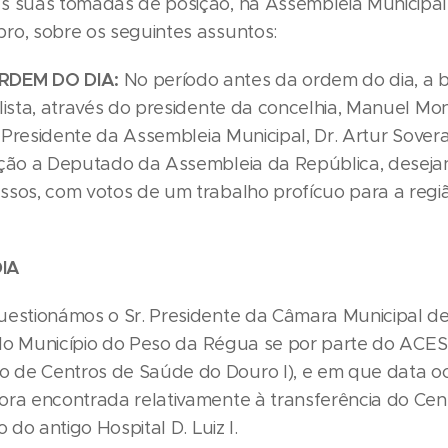
s suas tomadas de posição, na Assembleia Municipal 
ro, sobre os seguintes assuntos:
RDEM DO DIA:
No período antes da ordem do dia, a
lista, através do presidente da concelhia, Manuel Mon
r. Presidente da Assembleia Municipal, Dr. Artur Sover
ição a Deputado da Assembleia da República, deseja
ssos, com votos de um trabalho profícuo para a regi
IA
uestionámos o Sr. Presidente da Câmara Municipal de
e do Município do Peso da Régua se por parte do ACES
de Centros de Saúde do Douro I), e em que data oc
ora encontrada relativamente à transferência do Ce
o do antigo Hospital D. Luiz I.