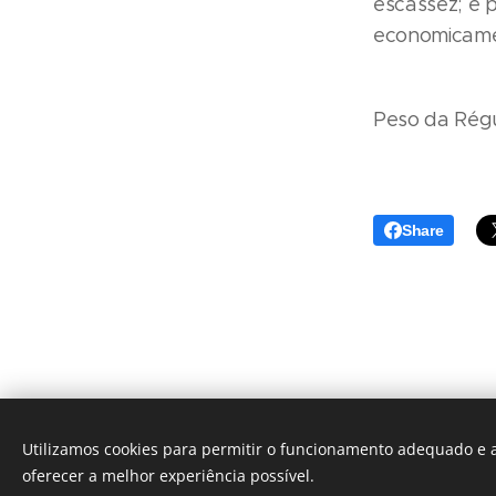
escassez; e 
economicamen
Peso da Rég
Share
Utilizamos cookies para permitir o funcionamento adequado e a
oferecer a melhor experiência possível.