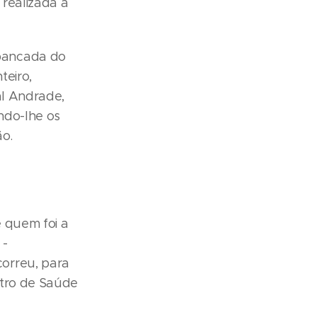
realizada a
 bancada do
teiro,
al Andrade,
ndo-lhe os
ão.
 quem foi a
 -
orreu, para
ntro de Saúde