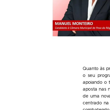
Quanto às pr
o seu progr
apoiando o 
aposta nas n
de uma nova
centrado na 
combatendo a