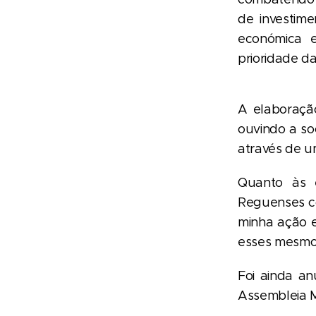
de investime
económica e
prioridade da
A elaboração
ouvindo a so
através de u
Quanto às 
Reguenses c
minha ação e
esses mesmos
Foi ainda an
Assembleia M