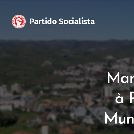
Partido Socialist
Man
à 
Muni