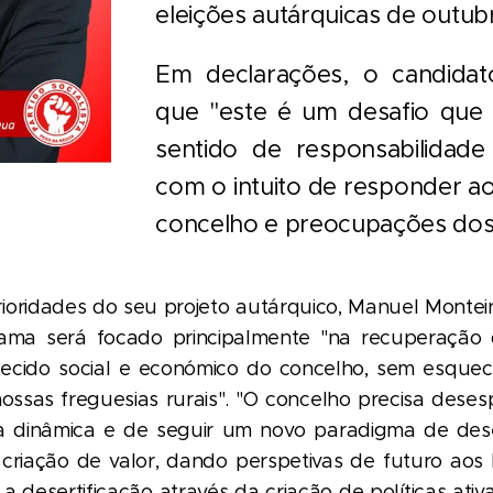
eleições autárquicas de outub
Em declarações, o candidat
que "este é um desafio que
sentido de responsabilidade
com o intuito de responder a
concelho e preocupações dos
ioridades do seu projeto autárquico, Manuel Montei
ama será focado principalmente "na recuperação
tecido social e económico do concelho, sem esquec
ossas freguesias rurais". "O concelho precisa des
 dinâmica e de seguir um novo paradigma de des
criação de valor, dando perspetivas de futuro ao
 desertificação através da criação de políticas ativ