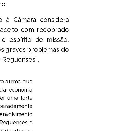
ro.
o à Câmara considera
 aceito com redobrado
 e espírito de missão,
os graves problemas do
 Reguenses".
ro afirma que
 da economia
er uma forte
esperadamente
envolvimento
s Reguenses e
as de atração