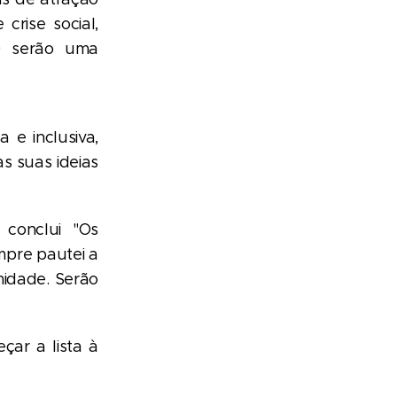
crise social,
19 serão uma
 e inclusiva,
s suas ideias
conclui "Os
pre pautei a
midade. Serão
çar a lista à